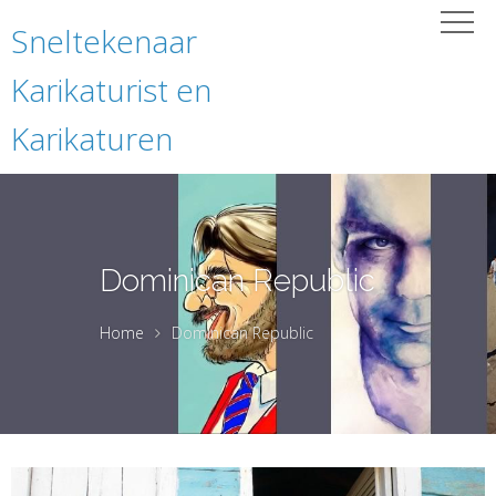
Sneltekenaar
Karikaturist en
Karikaturen
Dominican Republic
Home
Dominican Republic