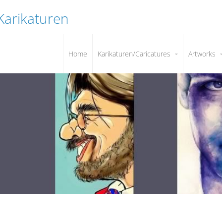
 Karikaturen
Home
Karikaturen/Caricatures
Artworks