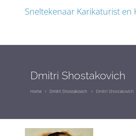
Sneltekenaar Karikaturist en
Dmitri Shostakovich
Home
Dmitri Shostakovich
Dmitri Shostakovich