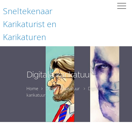
Sneltekenaar
Karikaturist en
Karikaturen
Digitale karikatuur
Home
Digitale karikatuur
Digitale
karikatuur