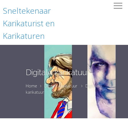
Sneltekenaar
Karikaturist en
Karikaturen
Digitale karikatuur
Home
Digitale karikatuur
Digitale
karikatuur