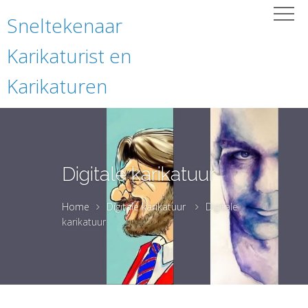
Sneltekenaar
Karikaturist en
Karikaturen
Digitale karikatuur
Home
Digitale karikatuur
Digitale
karikatuur