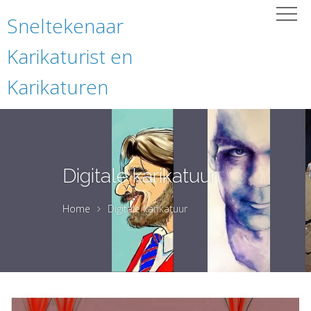
Sneltekenaar
Karikaturist en
Karikaturen
Digitale karikatuur
Home
Digitale karikatuur