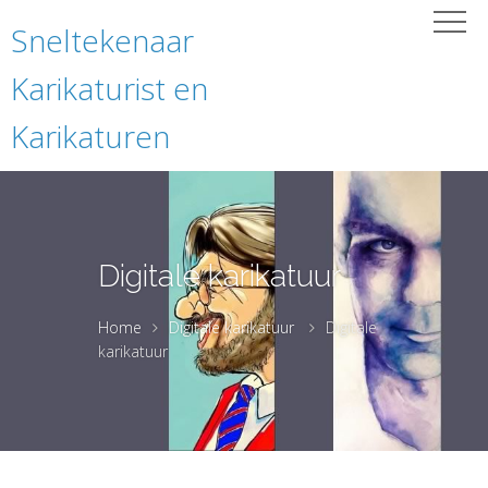
Sneltekenaar
Karikaturist en
Karikaturen
Digitale karikatuur
Home
Digitale karikatuur
Digitale
karikatuur