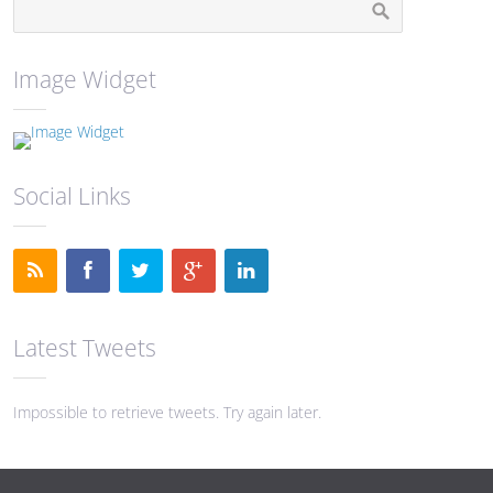
Image Widget
Social Links
Latest Tweets
Impossible to retrieve tweets. Try again later.