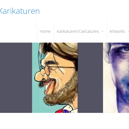
 Karikaturen
Home
Karikaturen/Caricatures
Artworks