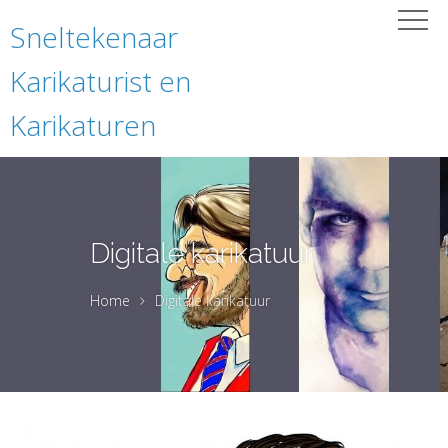
Sneltekenaar
Karikaturist en
Karikaturen
Digitale karikatuur
Home
Digitale karikatuur