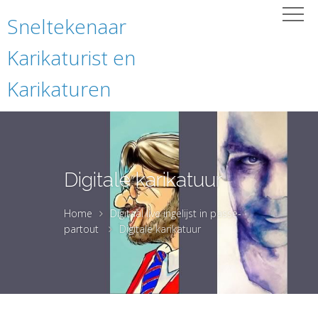
Sneltekenaar
Karikaturist en
Karikaturen
Digitale karikatuur
Home
Digitaal live ingelijst in passe-
partout
Digitale karikatuur