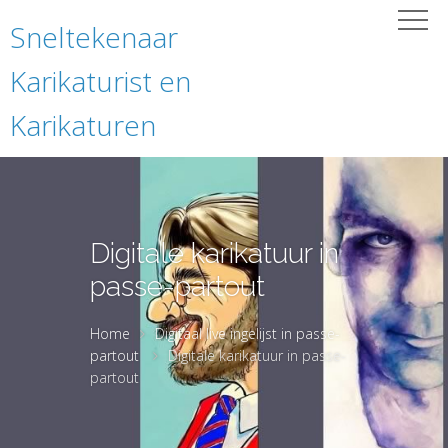
Sneltekenaar
Karikaturist en
Karikaturen
Digitale karikatuur in
passe-partout
Home
Digitaal live ingelijst in passe-
partout
Digitale karikatuur in passe-
partout