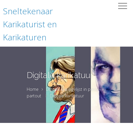
Sneltekenaar
Karikaturist en
Karikaturen
Digitale karikatuur
Home
Digitaal live ingelijst in passe-
partout
Digitale karikatuur