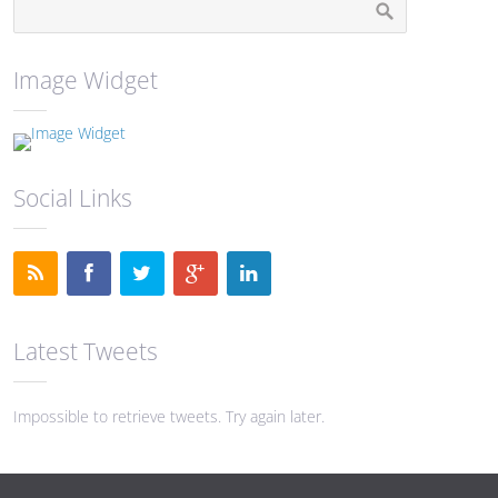
Image Widget
Social Links
Latest Tweets
Impossible to retrieve tweets. Try again later.