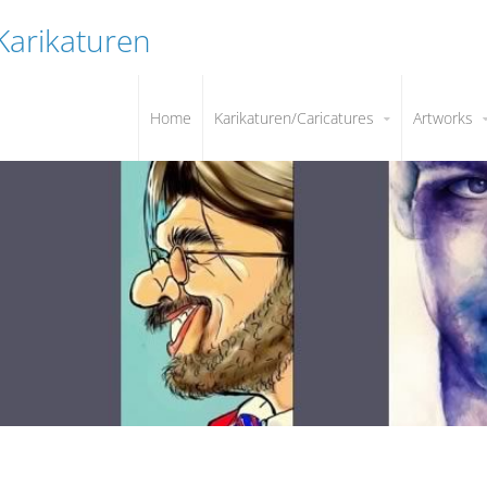
 Karikaturen
Home
Karikaturen/Caricatures
Artworks