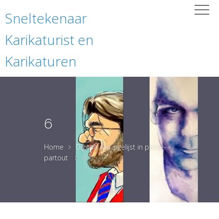
Sneltekenaar
Karikaturist en
Karikaturen
6
Home
Digitaal live ingelijst in passe-
partout
6