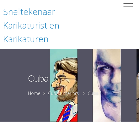
Sneltekenaar
Karikaturist en
Karikaturen
Cuba
Home
Cuban Interiors
Cuba