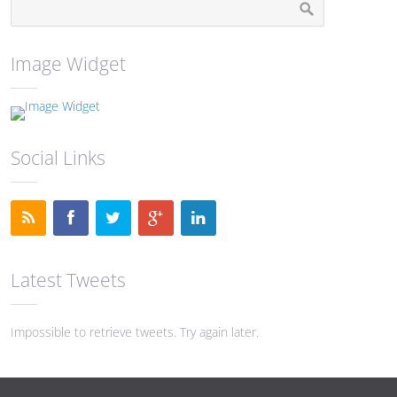
Image Widget
Social Links
Latest Tweets
Impossible to retrieve tweets. Try again later.