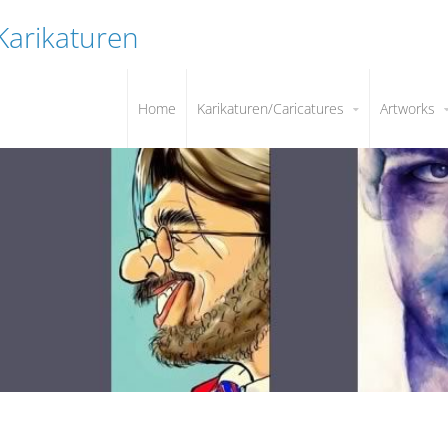
 Karikaturen
Home
Karikaturen/Caricatures
Artworks