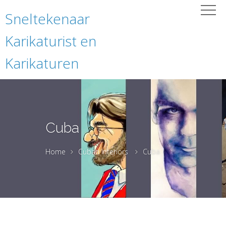
Sneltekenaar
Karikaturist en
Karikaturen
Cuba
Home
Cuban Interiors
Cuba