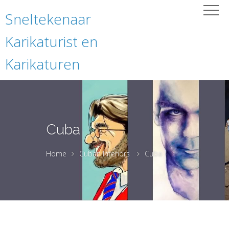
Sneltekenaar
Karikaturist en
Karikaturen
Cuba
Home
Cuban Interiors
Cuba