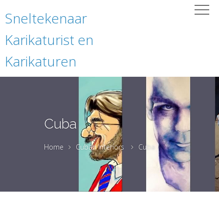
Sneltekenaar
Karikaturist en
Karikaturen
Cuba
Home
Cuban Interiors
Cuba