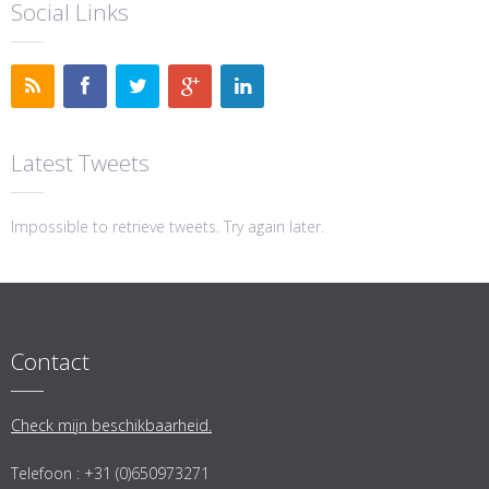
Social Links
Latest Tweets
Impossible to retrieve tweets. Try again later.
Contact
Check mijn beschikbaarheid.
Telefoon : +31 (0)650973271