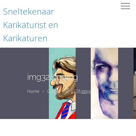
Sneltekenaar
Karikaturist en
Karikaturen
img328.ggjpg
Home
Cuba
img328.ggjpg