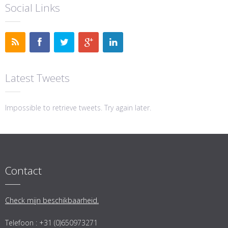
Social Links
Latest Tweets
Impossible to retrieve tweets. Try again later.
Contact
Check mijn beschikbaarheid.
Telefoon : +31 (0)650973271