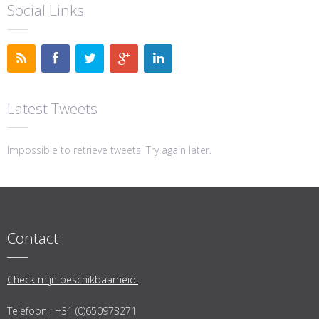
Social Links
Latest Tweets
Impossible to retrieve tweets. Try again later.
Contact
Check mijn beschikbaarheid.
Telefoon : +31 (0)650973271