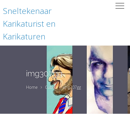
Sneltekenaar
Karikaturist en
Karikaturen
img307gg
Home
Cuba
img307gg