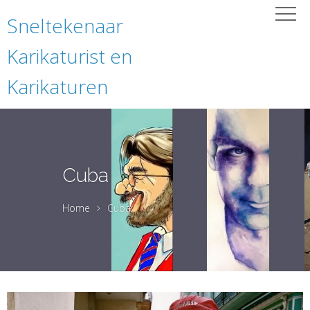
Sneltekenaar
Karikaturist en
Karikaturen
Cuba
Home
Cuba