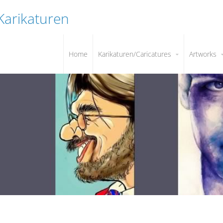
 Karikaturen
Home
Karikaturen/Caricatures
Artworks