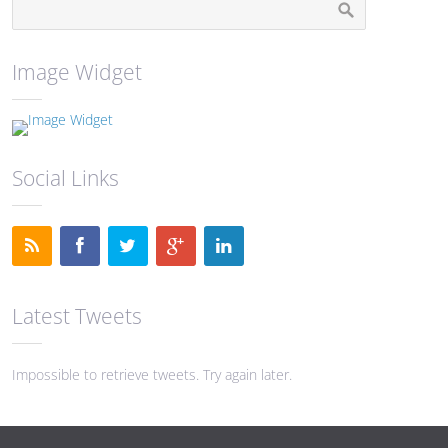
Image Widget
Social Links
Latest Tweets
Impossible to retrieve tweets. Try again later.