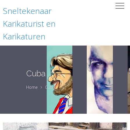
Sneltekenaar
Karikaturist en
Karikaturen
Cuba
Home
Cuba