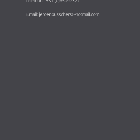
Telefoon : +31 (0)650973271
E.mail:
jeroenbusschers@hotmail.com