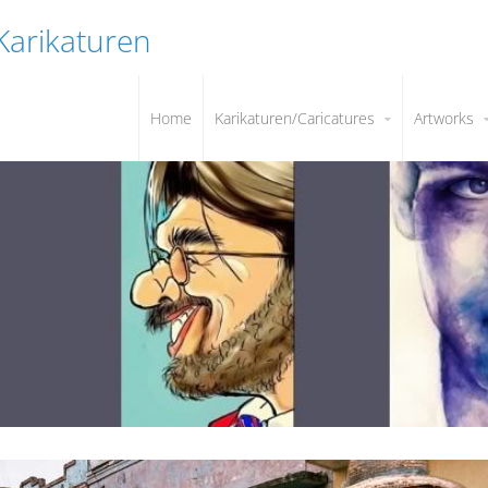
 Karikaturen
Home
Karikaturen/Caricatures
Artworks