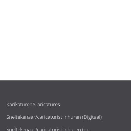
Karikaturen/Caricatures
Sneltekenaar/caricaturist inhuren (Digitaal)
Sneltekenaar/caricaturist inhuren (op