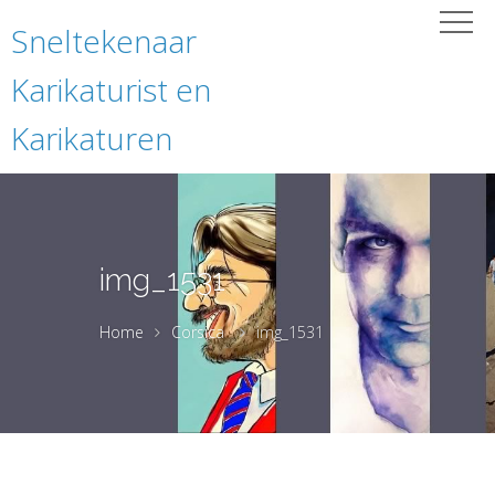
Sneltekenaar
Karikaturist en
Karikaturen
img_1531
Home
Corsica
img_1531