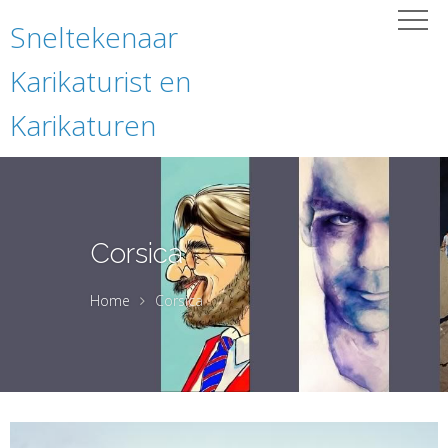
Sneltekenaar
Karikaturist en
Karikaturen
Corsica
Home
Corsica