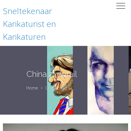
Sneltekenaar
Karikaturist en
Karikaturen
China 2, detail
Home
China 2, detail