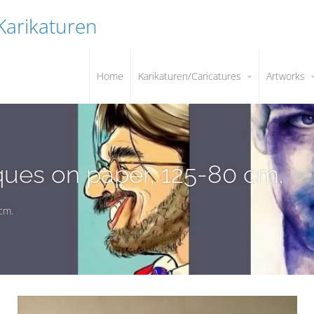
 Karikaturen
Home
Karikaturen/Caricatures
Artworks
ques on paper, 125-80 cm.
cm.