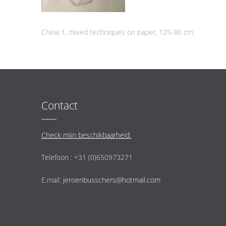
China 1, mixed techniques on paper, 125-80 cm.
Contact
Check mijn beschikbaarheid.
Telefoon : +31 (0)650973271
E.mail:
jeroenbusschers@hotmail.com