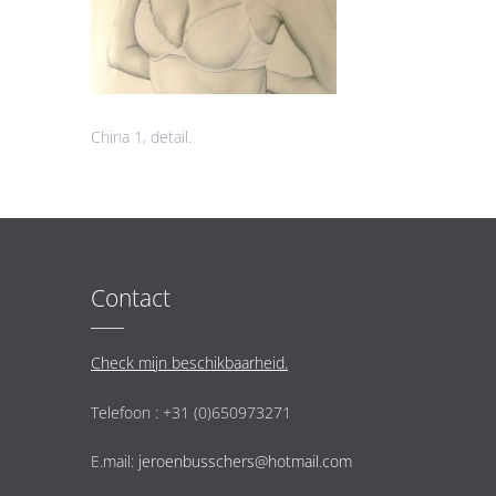
China 1, detail.
Contact
Check mijn beschikbaarheid.
Telefoon : +31 (0)650973271
E.mail:
jeroenbusschers@hotmail.com