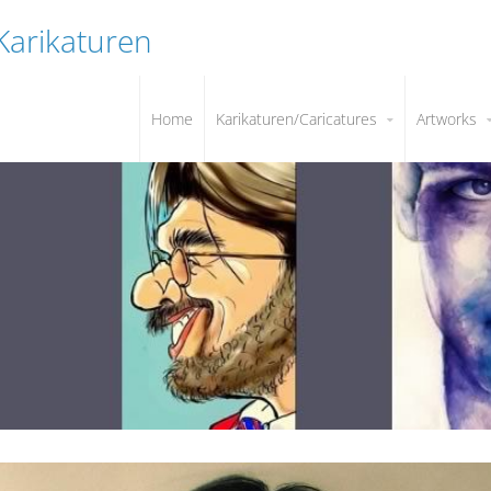
 Karikaturen
Home
Karikaturen/Caricatures
Artworks