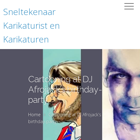
Sneltekenaar
Karikaturist en
Karikaturen
Cartooning at DJ
Afrojack’s birthday-
party.
Home
Cartooning at DJ Afrojack’s
birthday-party.