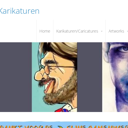
 Karikaturen
Home
Karikaturen/Caricatures
Artworks