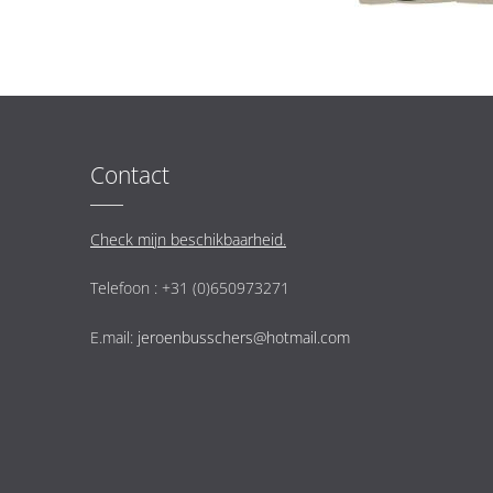
Contact
Check mijn beschikbaarheid.
Telefoon : +31 (0)650973271
E.mail:
jeroenbusschers@hotmail.com