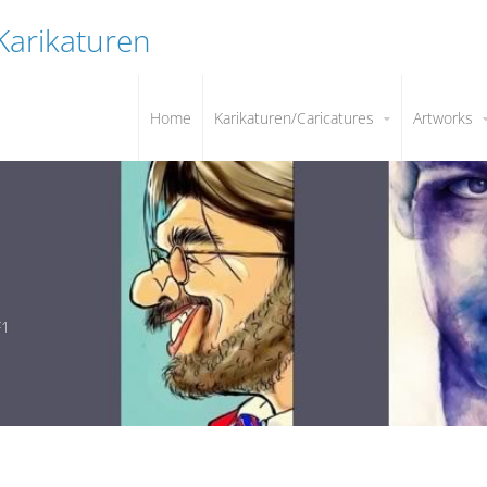
 Karikaturen
Home
Karikaturen/Caricatures
Artworks
F1