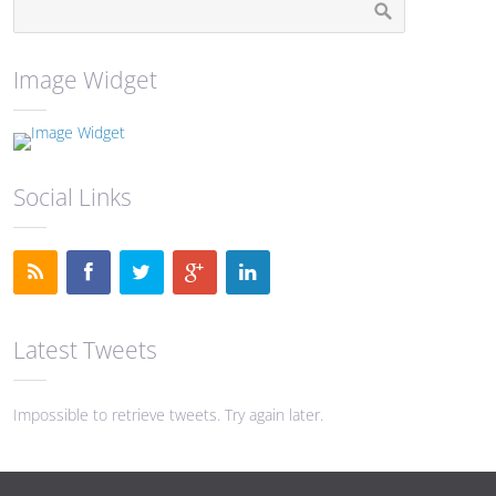
Image Widget
Social Links
Latest Tweets
Impossible to retrieve tweets. Try again later.