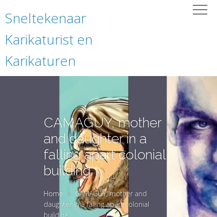
Sneltekenaar
Karikaturist en
Karikaturen
CAMAGUY, mother
and daughter in a
falling apart colonial
building.
Home
CAMAGUY, mother and
daughter in a falling apart colonial
building.