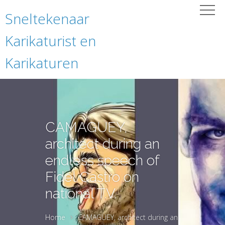
Sneltekenaar
Karikaturist en
Karikaturen
CAMAGUEY,
architect during an
endless speech of
Fidel Castro on
national T.V.
Home
CAMAGUEY, architect during an