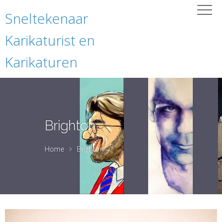
Sneltekenaar
Karikaturist en
Karikaturen
Brighton
Home
Brighton