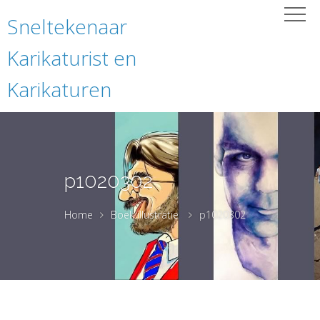
Sneltekenaar
Karikaturist en
Karikaturen
p1020302
Home
Boek illustratie
p1020302