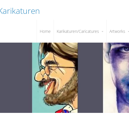
 Karikaturen
Home
Karikaturen/Caricatures
Artworks