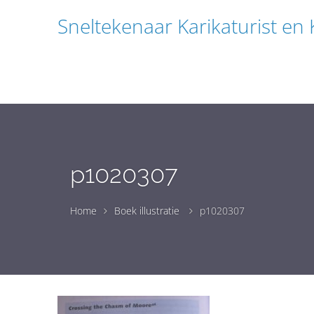
Sneltekenaar Karikaturist en
p1020307
Home
Boek illustratie
p1020307