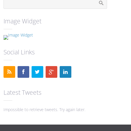
Image Widget
Social Links
Latest Tweets
Impossible to retrieve tweets. Try again later.