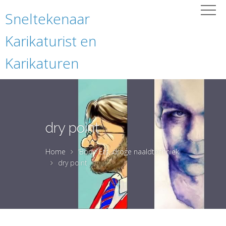
Sneltekenaar
Karikaturist en
Karikaturen
dry point
Home
‘Body’ Ets, droge naaldtechniek.
dry point