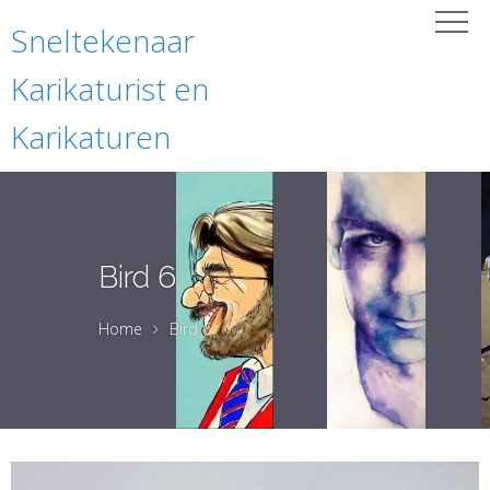
Sneltekenaar
Karikaturist en
Karikaturen
Bird 6
Home
Bird 6