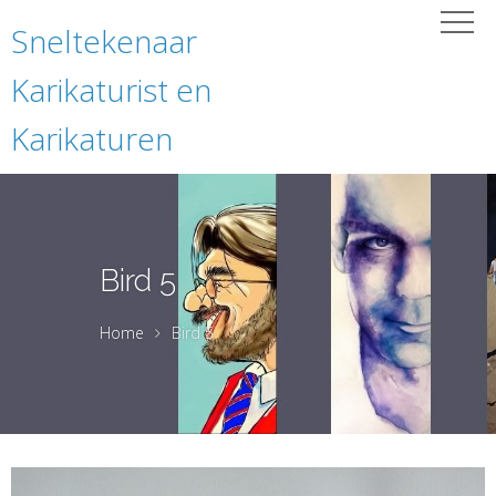
Sneltekenaar
Karikaturist en
Karikaturen
Bird 5
Home
Bird 5