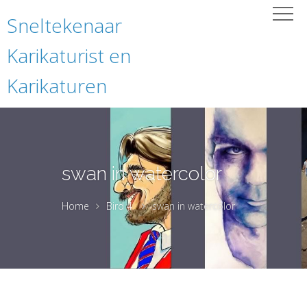
Sneltekenaar
Karikaturist en
Karikaturen
swan in watercolor
Home
Bird 4
swan in watercolor