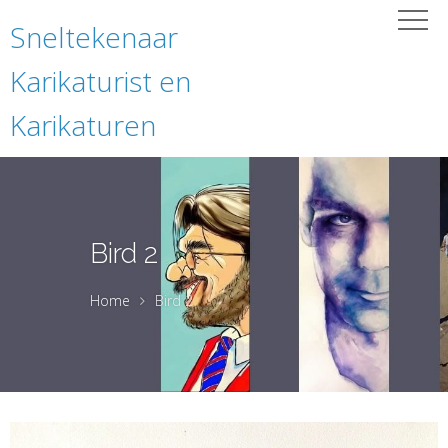
Sneltekenaar
Karikaturist en
Karikaturen
Bird 2
Home
Bird 2