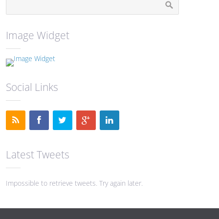
Image Widget
Social Links
Latest Tweets
Impossible to retrieve tweets. Try again later.