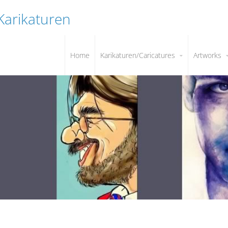
 Karikaturen
Home
Karikaturen/Caricatures
Artworks