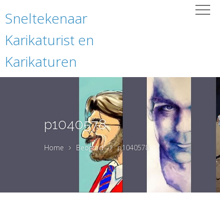
Sneltekenaar
Karikaturist en
Karikaturen
p1040578
Home
Beograd
p1040578