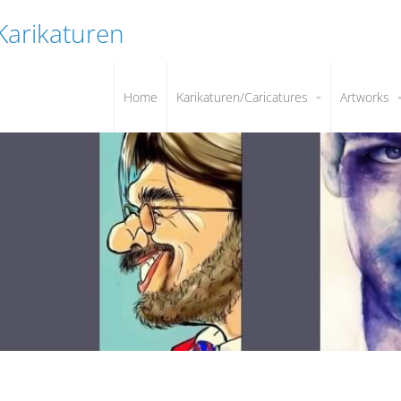
 Karikaturen
Home
Karikaturen/Caricatures
Artworks