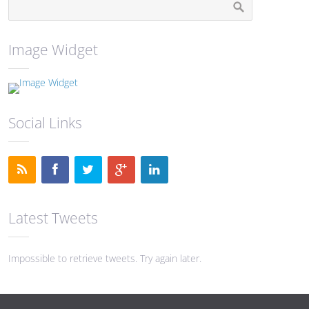
Image Widget
Social Links
Latest Tweets
Impossible to retrieve tweets. Try again later.