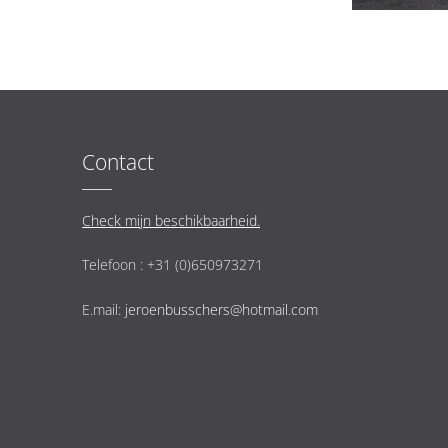
Contact
Check mijn beschikbaarheid.
Telefoon : +31 (0)650973271
E.mail:
jeroenbusschers@hotmail.com