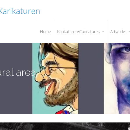
 Karikaturen
Home
Karikaturen/Caricatures
Artworks
ral area.