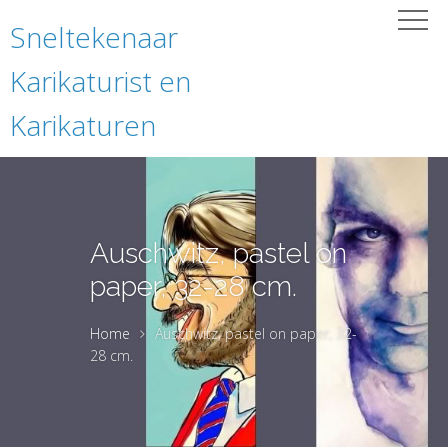
Sneltekenaar
Karikaturist en
Karikaturen
Auschwitz, pastel on
paper, 32-28 cm.
Home
Auschwitz, pastel on paper, 32-
28 cm.