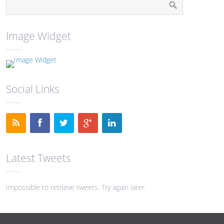
Image Widget
Social Links
Latest Tweets
Impossible to retrieve tweets. Try again later.