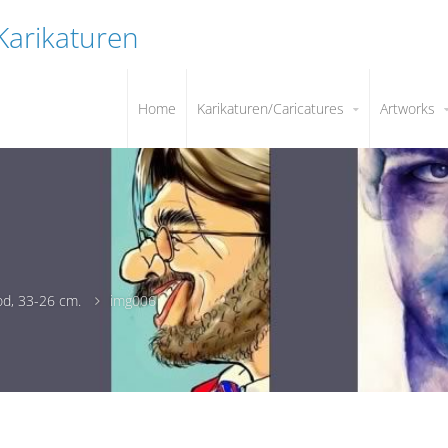
 Karikaturen
Home
Karikaturen/Caricatures
Artworks
ood, 33-26 cm.
img006