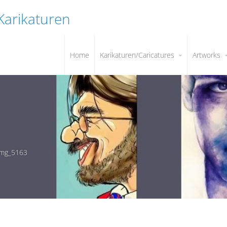
 Karikaturen
Home
Karikaturen/Caricatures
Artworks
img_5163