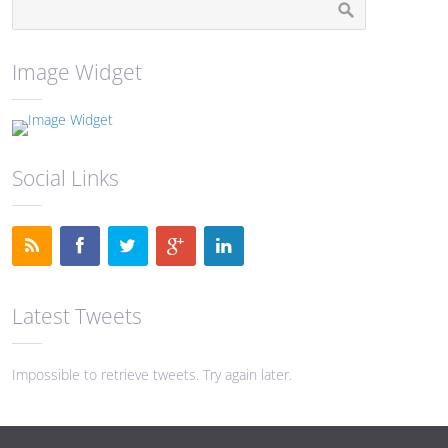
Image Widget
Social Links
Latest Tweets
Impossible to retrieve tweets. Try again later.